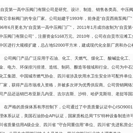
自贡第一高中压阀门有限公司是研究、设计、制造、销售各类高、中压
其它非标阀门的专业厂家。公司始建于1993年，前身是“自贡西南泵阀厂”
96年6月更名为“自贡第一高中压阀门厂”， 2011年1月成功改制为“自贡第
中压阀门有限公司”，注册资金5168万元。2010年，公司在自贡市沿滩工
中区进行大规模扩建，总占地52000平方米，建成现代化全新厂房和办公
公司阀门产品广泛应用于石油、化工、天燃气、煤化工、酸碱盐化工、
金、电力、环保排污排渣、造纸、制药、酿造等领域和行业。公司为中石
化工集团、中国城市燃气协会、四川省涉及饮用水卫生安全许可配件单位
厂家，获得产品市场准入资格，并被多次评为优秀供应商。公司营销网络
司产品还远销巴布亚新几内亚、吉尔吉斯、沙特、哈萨克斯坦、老挝等国
在严格的质保体系有序控制下，公司通过了中质质量认证中心ISO9001质
理体系认证，美国石油协会API认证，国家质检总局“TS”特种设备制造
川省质量信用A级企业、四川省 “守合同重信用”单位、四川省“先进私营企