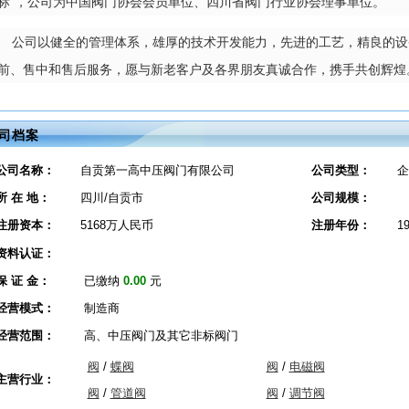
标”，公司为中国阀门协会会员单位、四川省阀门行业协会理事单位。
公司以健全的管理体系，雄厚的技术开发能力，先进的工艺，精良的设
前、售中和售后服务，愿与新老客户及各界朋友真诚合作，携手共创辉煌
司档案
公司名称：
自贡第一高中压阀门有限公司
公司类型：
企
所 在 地：
四川/自贡市
公司规模：
注册资本：
5168万人民币
注册年份：
1
资料认证：
保 证 金：
已缴纳
0.00
元
经营模式：
制造商
经营范围：
高、中压阀门及其它非标阀门
阀
/
蝶阀
阀
/
电磁阀
主营行业：
阀
/
管道阀
阀
/
调节阀