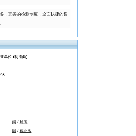
备，完善的检测制度，全面快捷的售
。
业单位 (制造商)
993
阀
/
球阀
阀
/
截止阀